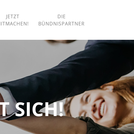
JETZT
DIE
ITMACHEN!
BÜNDNISPARTNER
 SICH!