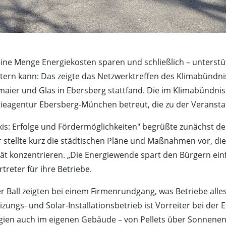
ne Menge Energiekosten sparen und schließlich – unterstüt
tern kann: Das zeigte das Netzwerktreffen des Klimabünd
maier und Glas in Ebersberg stattfand. Die im Klimabünd
eagentur Ebersberg-München betreut, die zu der Veranstal
is: Erfolge und Fördermöglichkeiten" begrüßte zunächst de
stellte kurz die städtischen Pläne und Maßnahmen vor, die
t konzentrieren. „Die Energiewende spart den Bürgern einfac
eter für ihre Betriebe.
Ball zeigten bei einem Firmenrundgang, was Betriebe all
zungs- und Solar-Installationsbetrieb ist Vorreiter bei d
gien auch im eigenen Gebäude – von Pellets über Sonnenene