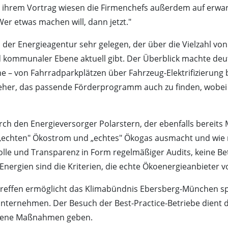
. In ihrem Vortrag wiesen die Firmenchefs außerdem auf er
r etwas machen will, dann jetzt."
der Energieagentur sehr gelegen, der über die Vielzahl v
d kommunaler Ebene aktuell gibt. Der Überblick machte deut
 von Fahrradparkplätzen über Fahrzeug-Elektrifizierung b
 eher, das passende Förderprogramm auch zu finden, wobei 
h den Energieversorger Polarstern, der ebenfalls bereits 
s „echten" Ökostrom und „echtes" Ökogas ausmacht und wie
rolle und Transparenz in Form regelmäßiger Audits, keine 
 Energien sind die Kriterien, die echte Ökoenergieanbieter
rktreffen ermöglicht das Klimabündnis Ebersberg-München s
-Unternehmen. Der Besuch der Best-Practice-Betriebe dien
igene Maßnahmen geben.